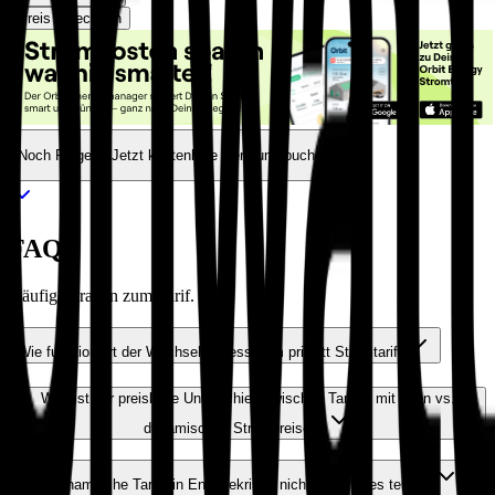
Preis berechnen
Noch Fragen? Jetzt kostenlose Beratung buchen.
FAQs
Häufige Fragen zum Tarif.
Wie funktioniert der Wechselprozess zum priwatt Stromtarif?
Was ist der preisliche Unterschied zwischen Tarifen mit fixen vs.
dynamischen Strompreisen?
Sind dynamische Tarife in Energiekrisen nicht um einiges teurer?