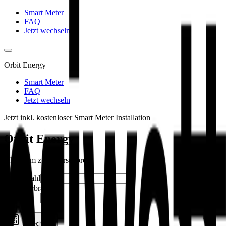
Smart Meter
FAQ
Jetzt wechseln
Orbit Energy
Smart Meter
FAQ
Jetzt wechseln
Jetzt inkl. kostenloser Smart Meter Installation
Orbit Energy
Ökostrom zum Börsenpreis
Postleitzahl
Jahresverbrauch
kWh
Berechnen