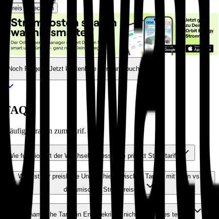
Preis berechnen
Noch Fragen? Jetzt kostenlose Beratung buchen.
FAQs
Häufige Fragen zum Tarif.
Wie funktioniert der Wechselprozess zum priwatt Stromtarif?
Was ist der preisliche Unterschied zwischen Tarifen mit fixen vs.
dynamischen Strompreisen?
Sind dynamische Tarife in Energiekrisen nicht um einiges teurer?