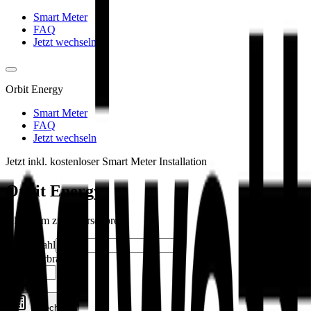
Smart Meter
FAQ
Jetzt wechseln
Orbit Energy
Smart Meter
FAQ
Jetzt wechseln
Jetzt inkl. kostenloser Smart Meter Installation
Orbit Energy
Ökostrom zum Börsenpreis
Postleitzahl
Jahresverbrauch
kWh
Berechnen